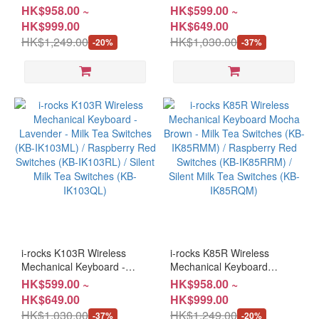
White - Milk Tea Switches
Mocha - Milk Tea Switches
HK$958.00 ~
HK$599.00 ~
(KB-IK85RMW) / Raspberry
(KB-IK103MG) / Raspberry
HK$999.00
HK$649.00
Red Switches (KB-
Red Switches (KB-
HK$1,249.00
HK$1,030.00
-20%
-37%
IK85RRW) / Silent Milk Tea
IK103RG) / Silent Milk Tea
Switches (KB-IK85RQW)
Switches (KB-IK103QG)
i-rocks K103R Wireless
i-rocks K85R Wireless
Mechanical Keyboard -
Mechanical Keyboard
Lavender - Milk Tea
Mocha Brown - Milk Tea
HK$599.00 ~
HK$958.00 ~
Switches (KB-IK103ML) /
Switches (KB-IK85RMM) /
HK$649.00
HK$999.00
Raspberry Red Switches
Raspberry Red Switches
HK$1,030.00
HK$1,249.00
-37%
-20%