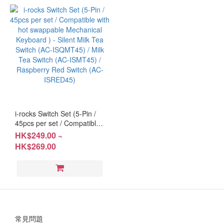
i-rocks Switch Set (5-Pin /
45pcs per set / Compatible
with hot swappable
HK$249.00 ~
Mechanical Keyboard ) -
HK$269.00
Silent Milk Tea Switch (AC-
ISQMT45) / Milk Tea Switch
(AC-ISMT45) / Raspberry
Red Switch (AC-ISRED45)
常見問題