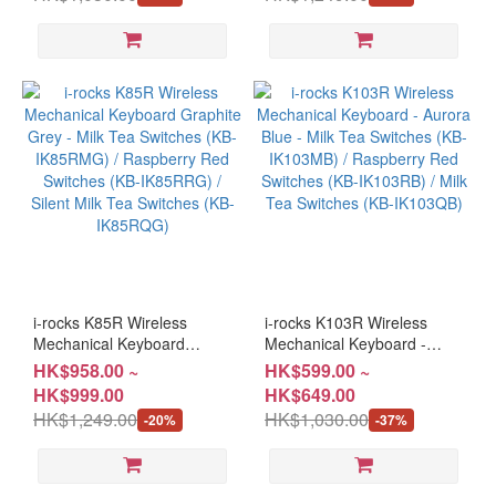
(KB-IK103RL) / Silent Milk
(KB-IK85RRM) / Silent Milk
Tea Switches (KB-IK103QL)
Tea Switches (KB-
IK85RQM)
i-rocks K85R Wireless
i-rocks K103R Wireless
Mechanical Keyboard
Mechanical Keyboard -
Graphite Grey - Milk Tea
Aurora Blue - Milk Tea
HK$958.00 ~
HK$599.00 ~
Switches (KB-IK85RMG) /
Switches (KB-IK103MB) /
HK$999.00
HK$649.00
Raspberry Red Switches
Raspberry Red Switches
HK$1,249.00
HK$1,030.00
-20%
-37%
(KB-IK85RRG) / Silent Milk
(KB-IK103RB) / Milk Tea
Tea Switches (KB-
Switches (KB-IK103QB)
IK85RQG)