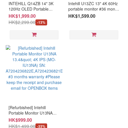
Panel
INTEHILL Q14ZB 14" 3K
Intehill U13ZC 13" 4K 60Hz
Type
120Hz OLED Portable
portable monitor #36 month
Monitor(MO-IQ14ZB+ LB-
warranty (MO-IU13ZC/LB-
HK$1,999.00
HK$1,599.00
IPS
MON+AC-INAC20W) #3yr
MON)
HK$2,299.00
-13%
warranty
(1)
Type
Business &
Entertainment
(1)
[Refurbished] Intehill
Portable Monitor U13NA
13.4" 4K IPS (MO-IU13NA)
HK$999.00
SN:
HK$1,499.00
-33%