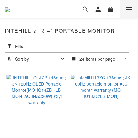
INTEHILL ≥ 13.4" PORTABLE MONITOR
Apply
Filter
Filter
(0/20)
Sort by
24 Items per page
Dimension
Portable
Monitor
(1)
Resolution
≥UHD
(1)